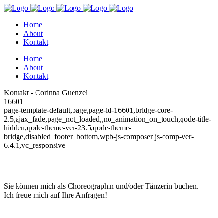
Home
About
Kontakt
Home
About
Kontakt
Kontakt - Corinna Guenzel
16601
page-template-default,page,page-id-16601,bridge-core-
2.5,ajax_fade,page_not_loaded,,no_animation_on_touch,qode-title-
hidden,qode-theme-ver-23.5,qode-theme-
bridge,disabled_footer_bottom,wpb-js-composer js-comp-ver-
6.4.1,vc_responsive
Sie können mich als Choreographin und/oder Tänzerin buchen.
Ich freue mich auf Ihre Anfragen!