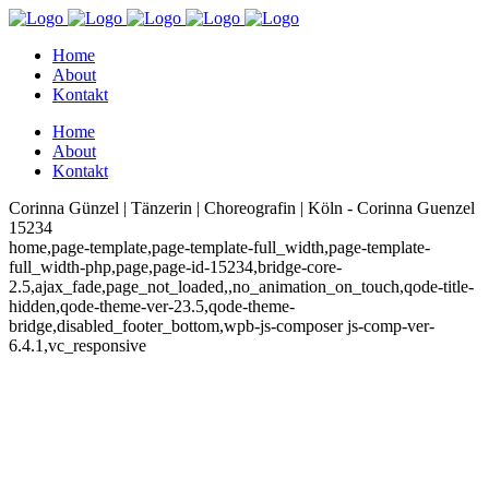
Home
About
Kontakt
Home
About
Kontakt
Corinna Günzel | Tänzerin | Choreografin | Köln - Corinna Guenzel
15234
home,page-template,page-template-full_width,page-template-
full_width-php,page,page-id-15234,bridge-core-
2.5,ajax_fade,page_not_loaded,,no_animation_on_touch,qode-title-
hidden,qode-theme-ver-23.5,qode-theme-
bridge,disabled_footer_bottom,wpb-js-composer js-comp-ver-
6.4.1,vc_responsive