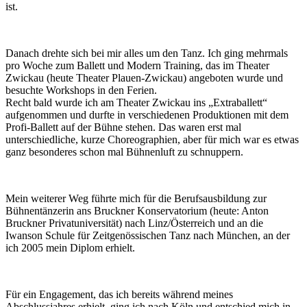
ist.
Danach drehte sich bei mir alles um den Tanz. Ich ging mehrmals
pro Woche zum Ballett und Modern Training, das im Theater
Zwickau (heute Theater Plauen-Zwickau) angeboten wurde und
besuchte Workshops in den Ferien.
Recht bald wurde ich am Theater Zwickau ins „Extraballett“
aufgenommen und durfte in verschiedenen Produktionen mit dem
Profi-Ballett auf der Bühne stehen. Das waren erst mal
unterschiedliche, kurze Choreographien, aber für mich war es etwas
ganz besonderes schon mal Bühnenluft zu schnuppern.
Mein weiterer Weg führte mich für die Berufsausbildung zur
Bühnentänzerin ans Bruckner Konservatorium (heute: Anton
Bruckner Privatuniversität) nach Linz/Österreich und an die
Iwanson Schule für Zeitgenössischen Tanz nach München, an der
ich 2005 mein Diplom erhielt.
Für ein Engagement, das ich bereits während meines
Abschlussjahres erhielt, ging ich nach Köln und entschied mich in