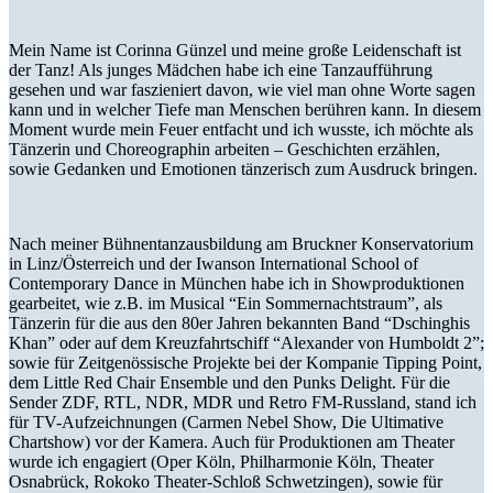
Mein Name ist Corinna Günzel und meine große Leidenschaft ist
der Tanz! Als junges Mädchen habe ich eine Tanzaufführung
gesehen und war faszieniert davon, wie viel man ohne Worte sagen
kann und in welcher Tiefe man Menschen berühren kann. In diesem
Moment wurde mein Feuer entfacht und ich wusste, ich möchte als
Tänzerin und Choreographin arbeiten – Geschichten erzählen,
sowie Gedanken und Emotionen tänzerisch zum Ausdruck bringen.
Nach meiner Bühnentanzausbildung am Bruckner Konservatorium
in Linz/Österreich und der Iwanson International School of
Contemporary Dance in München habe ich in Showproduktionen
gearbeitet, wie z.B. im Musical “Ein Sommernachtstraum”, als
Tänzerin für die aus den 80er Jahren bekannten Band “Dschinghis
Khan” oder auf dem Kreuzfahrtschiff “Alexander von Humboldt 2”;
sowie für Zeitgenössische Projekte bei der Kompanie Tipping Point,
dem Little Red Chair Ensemble und den Punks Delight. Für die
Sender ZDF, RTL, NDR, MDR und Retro FM-Russland, stand ich
für TV-Aufzeichnungen (Carmen Nebel Show, Die Ultimative
Chartshow) vor der Kamera. Auch für Produktionen am Theater
wurde ich engagiert (Oper Köln, Philharmonie Köln, Theater
Osnabrück, Rokoko Theater-Schloß Schwetzingen), sowie für